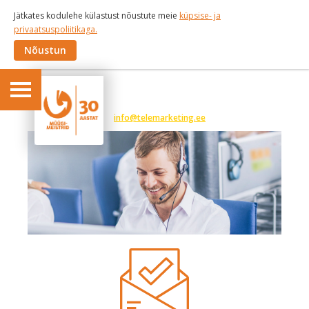
Jätkates kodulehe külastust nõustute meie
küpsise- ja
privaatsuspoliitikaga.
Nõustun
6 191 375
info@telemarketing.ee