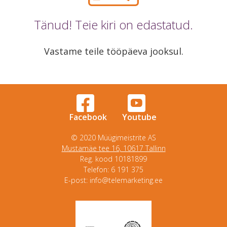
Tänud! Teie kiri on edastatud.
Vastame teile tööpäeva jooksul.
Facebook
Youtube
© 2020 Müügimeistrite AS
Mustamäe tee 16, 10617 Tallinn
Reg. kood 10181899
Telefon: 6 191 375
E-post: info@telemarketing.ee