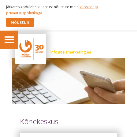
Jätkates kodulehe külastust nõustute meie
küpsise- ja
privaatsuspoliitikaga.
Nõustun
6 191 375
info@telemarketing.ee
Kõnekeskus