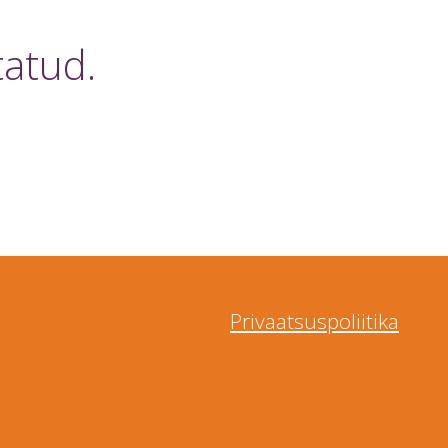
tatud.
Privaatsuspoliitika