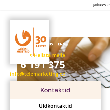
Jätkates k
Tule tööle
Ärikl
RUS
ENG
Helista meile
6 191 375
info@telemarketing.ee
Kontaktid
Üldkontaktid