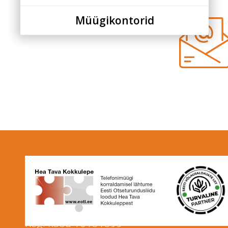
Müügikontorid
Facebook
Youtube
© 2020 Müügimeistrite AS
Mustamäe tee 16, 10617 Tallinn
Reg. kood 10181899