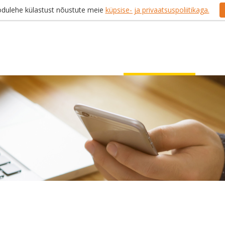
odulehe külastust nõustute meie
küpsise- ja privaatsuspoliitikaga.
iendile
Ettevõttest
Kontaktid