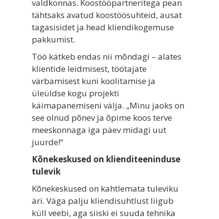
valdkonnas. Koostööpartneritega pean
tähtsaks avatud koostöösuhteid, ausat
tagasisidet ja head kliendikogemuse
pakkumist.
Töö kätkeb endas nii mõndagi – alates
klientide leidmisest, töötajate
värbamisest kuni koolitamise ja
üleüldse kogu projekti
käimapanemiseni välja. „Minu jaoks on
see olnud põnev ja õpime koos terve
meeskonnaga iga päev midagi uut
juurde!“
Kõnekeskused on klienditeeninduse
tulevik
Kõnekeskused on kahtlemata tuleviku
äri. Väga palju kliendisuhtlust liigub
küll veebi, aga siiski ei suuda tehnika