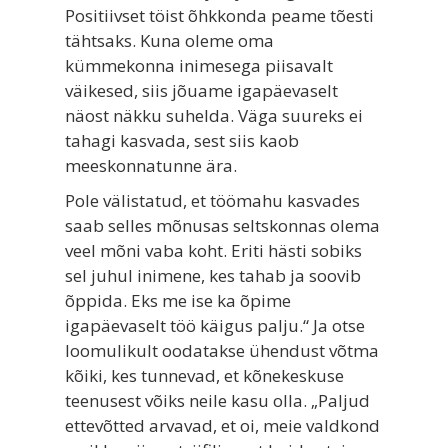
Positiivset töist õhkkonda peame tõesti
tähtsaks. Kuna oleme oma
kümmekonna inimesega piisavalt
väikesed, siis jõuame igapäevaselt
näost näkku suhelda. Väga suureks ei
tahagi kasvada, sest siis kaob
meeskonnatunne ära.
Pole välistatud, et töömahu kasvades
saab selles mõnusas seltskonnas olema
veel mõni vaba koht. Eriti hästi sobiks
sel juhul inimene, kes tahab ja soovib
õppida. Eks me ise ka õpime
igapäevaselt töö käigus palju.“ Ja otse
loomulikult oodatakse ühendust võtma
kõiki, kes tunnevad, et kõnekeskuse
teenusest võiks neile kasu olla. „Paljud
ettevõtted arvavad, et oi, meie valdkond