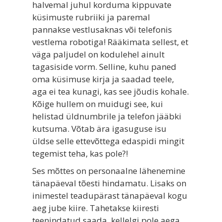
halvemal juhul korduma kippuvate
küsimuste rubriiki ja paremal
pannakse vestlusaknas või telefonis
vestlema robotiga! Rääkimata sellest, et
väga paljudel on kodulehel ainult
tagasiside vorm. Selline, kuhu paned
oma küsimuse kirja ja saadad teele,
aga ei tea kunagi, kas see jõudis kohale.
Kõige hullem on muidugi see, kui
helistad üldnumbrile ja telefon jääbki
kutsuma. Võtab ära igasuguse isu
üldse selle ettevõttega edaspidi mingit
tegemist teha, kas pole?!
Ses mõttes on personaalne lähenemine
tänapäeval tõesti hindamatu. Lisaks on
inimestel teadupärast tänapäeval kogu
aeg jube kiire. Tahetakse kiiresti
teenindatud saada, kellelgi pole aega