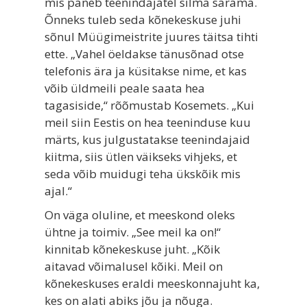
mis paneb teenindajatel silma särama.
Õnneks tuleb seda kõnekeskuse juhi
sõnul Müügimeistrite juures täitsa tihti
ette. „Vahel öeldakse tänusõnad otse
telefonis ära ja küsitakse nime, et kas
võib üldmeili peale saata hea
tagasiside,“ rõõmustab Kosemets. „Kui
meil siin Eestis on hea teeninduse kuu
märts, kus julgustatakse teenindajaid
kiitma, siis ütlen väikseks vihjeks, et
seda võib muidugi teha ükskõik mis
ajal.“
On väga oluline, et meeskond oleks
ühtne ja toimiv. „See meil ka on!“
kinnitab kõnekeskuse juht. „Kõik
aitavad võimalusel kõiki. Meil on
kõnekeskuses eraldi meeskonnajuht ka,
kes on alati abiks jõu ja nõuga.