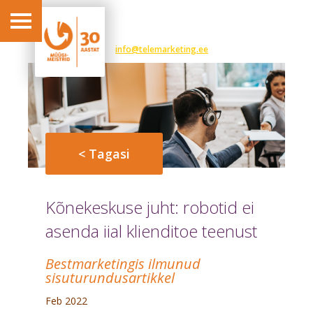
6 191 375
info@telemarketing.ee
< Tagasi
Kõnekeskuse juht: robotid ei
asenda iial klienditoe teenust
Bestmarketingis ilmunud
sisuturundusartikkel
Feb 2022