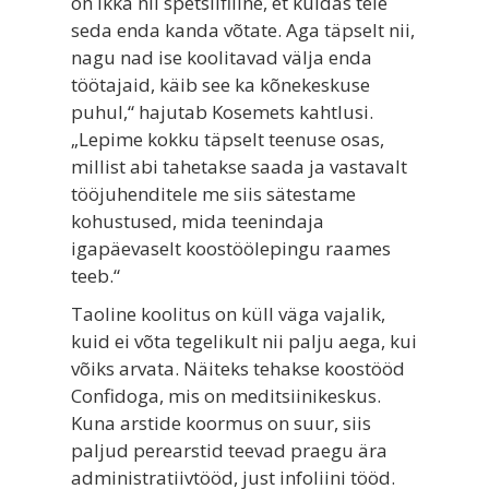
on ikka nii spetsiifiline, et kuidas teie
seda enda kanda võtate. Aga täpselt nii,
nagu nad ise koolitavad välja enda
töötajaid, käib see ka kõnekeskuse
puhul,“ hajutab Kosemets kahtlusi.
„Lepime kokku täpselt teenuse osas,
millist abi tahetakse saada ja vastavalt
tööjuhenditele me siis sätestame
kohustused, mida teenindaja
igapäevaselt koostöölepingu raames
teeb.“
Taoline koolitus on küll väga vajalik,
kuid ei võta tegelikult nii palju aega, kui
võiks arvata. Näiteks tehakse koostööd
Confidoga, mis on meditsiinikeskus.
Kuna arstide koormus on suur, siis
paljud perearstid teevad praegu ära
administratiivtööd, just infoliini tööd.