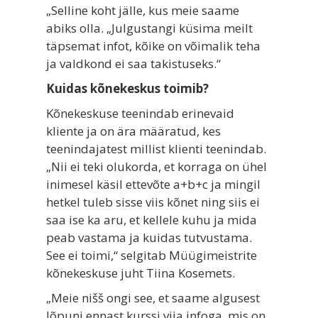
„Selline koht jälle, kus meie saame
abiks olla. „Julgustangi küsima meilt
täpsemat infot, kõike on võimalik teha
ja valdkond ei saa takistuseks.“
Kuidas kõnekeskus toimib?
Kõnekeskuse teenindab erinevaid
kliente ja on ära määratud, kes
teenindajatest millist klienti teenindab.
„Nii ei teki olukorda, et korraga on ühel
inimesel käsil ettevõte a+b+c ja mingil
hetkel tuleb sisse viis kõnet ning siis ei
saa ise ka aru, et kellele kuhu ja mida
peab vastama ja kuidas tutvustama.
See ei toimi,“ selgitab Müügimeistrite
kõnekeskuse juht Tiina Kosemets.
„Meie nišš ongi see, et saame algusest
lõpuni ennast kurssi viia infoga, mis on