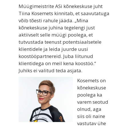
Müügimeistrite ASi kõnekeskuse juht
Tiina Kosemets kinnitab, et saavutatuga
võib tõesti rahule jääda. „Mina
kõnekeskuse juhina tegelengi just
aktiivselt selle müügi poolega, et
tutvustada teenust potentsiaalsetele
klientidele ja leida juurde uusi
koostööpartnereid. Juba liitunud
klientidega on meil kena koostöö.“
Juhiks ei valitud teda asjata.
Kosemets on
kõnekeskuse
poolega ka
varem seotud
olnud, aga
siis oli naine
vastutav ühe