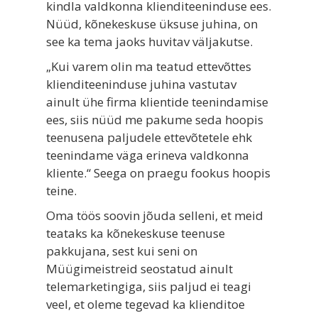
kindla valdkonna klienditeeninduse ees.
Nüüd, kõnekeskuse üksuse juhina, on
see ka tema jaoks huvitav väljakutse.
„Kui varem olin ma teatud ettevõttes
klienditeeninduse juhina vastutav
ainult ühe firma klientide teenindamise
ees, siis nüüd me pakume seda hoopis
teenusena paljudele ettevõtetele ehk
teenindame väga erineva valdkonna
kliente.“ Seega on praegu fookus hoopis
teine.
Oma töös soovin jõuda selleni, et meid
teataks ka kõnekeskuse teenuse
pakkujana, sest kui seni on
Müügimeistreid seostatud ainult
telemarketingiga, siis paljud ei teagi
veel, et oleme tegevad ka klienditoe