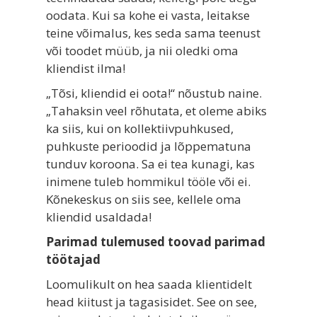
oodata. Kui sa kohe ei vasta, leitakse
teine võimalus, kes seda sama teenust
või toodet müüb, ja nii oledki oma
kliendist ilma!
„Tõsi, kliendid ei oota!“ nõustub naine.
„Tahaksin veel rõhutata, et oleme abiks
ka siis, kui on kollektiivpuhkused,
puhkuste perioodid ja lõppematuna
tunduv koroona. Sa ei tea kunagi, kas
inimene tuleb hommikul tööle või ei.
Kõnekeskus on siis see, kellele oma
kliendid usaldada!
Parimad tulemused toovad parimad
töötajad
Loomulikult on hea saada klientidelt
head kiitust ja tagasisidet. See on see,