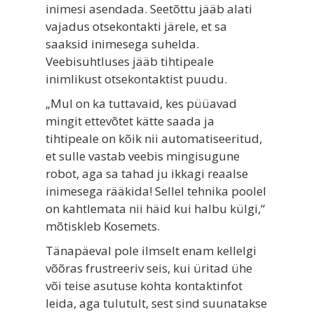
inimesi asendada. Seetõttu jääb alati
vajadus otsekontakti järele, et sa
saaksid inimesega suhelda.
Veebisuhtluses jääb tihtipeale
inimlikust otsekontaktist puudu.
„Mul on ka tuttavaid, kes püüavad
mingit ettevõtet kätte saada ja
tihtipeale on kõik nii automatiseeritud,
et sulle vastab veebis mingisugune
robot, aga sa tahad ju ikkagi reaalse
inimesega rääkida! Sellel tehnika poolel
on kahtlemata nii häid kui halbu külgi,“
mõtiskleb Kosemets.
Tänapäeval pole ilmselt enam kellelgi
võõras frustreeriv seis, kui üritad ühe
või teise asutuse kohta kontaktinfot
leida, aga tulutult, sest sind suunatakse