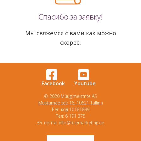
Спасибо за заявку!
Мы свяжемся с вами как можно
скорее.
Facebook
Youtube
© 2020 Müügimeistrite AS
Mustamäe tee 16, 10621 Tallinn
Рег. код 10181899
Tел: 6 191 375
Эл. почта: info@telemarketing.ee